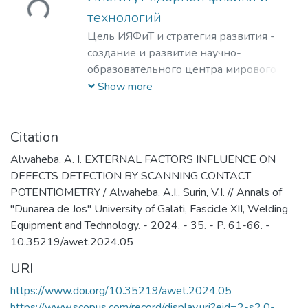
ружается...
технологий
Цель ИЯФиТ и стратегия развития -
создание и развитие научно-
образовательного центра мирового
уровня в области ядерной физики и
Show more
технологий, радиационного
материаловедения, физики
элементарных частиц, астрофизики и
Citation
космофизики.
Alwaheba, A. I. EXTERNAL FACTORS INFLUENCE ON
DEFECTS DETECTION BY SCANNING CONTACT
POTENTIOMETRY / Alwaheba, A.I., Surin, V.I. // Annals of
"Dunarea de Jos" University of Galati, Fascicle XII, Welding
Equipment and Technology. - 2024. - 35. - P. 61-66. -
10.35219/awet.2024.05
URI
https://www.doi.org/10.35219/awet.2024.05
https://www.scopus.com/record/display.uri?eid=2-s2.0-