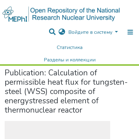
Войдите в систему
Статистика
Home
Научные публикации / Препринты
Публикации
Calculation of permissible heat flux for tungsten-steel (WSS) composite of energystressed element of thermonuclear reactor
Разделы и коллекции
Publication:
Calculation of
Поиск
permissible heat flux for tungsten-
steel (WSS) composite of
energystressed element of
thermonuclear reactor