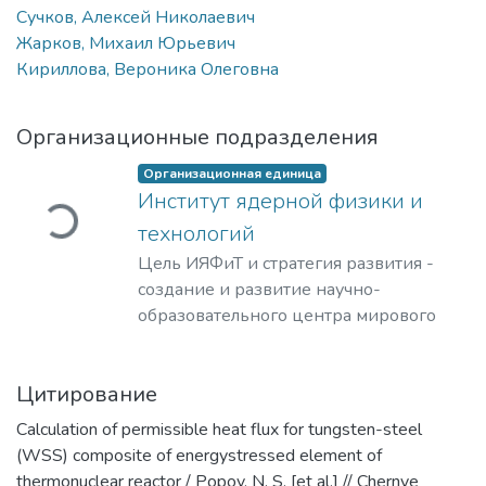
Сучков, Алексей Николаевич
Жарков, Михаил Юрьевич
Кириллова, Вероника Олеговна
Организационные подразделения
агружается...
Организационная единица
Институт ядерной физики и
технологий
Цель ИЯФиТ и стратегия развития -
создание и развитие научно-
образовательного центра мирового
уровня в области ядерной физики и
технологий, радиационного
Цитирование
материаловедения, физики
элементарных частиц, астрофизики и
Calculation of permissible heat flux for tungsten-steel
космофизики.
(WSS) composite of energystressed element of
thermonuclear reactor / Popov, N. S. [et al.] // Chernye