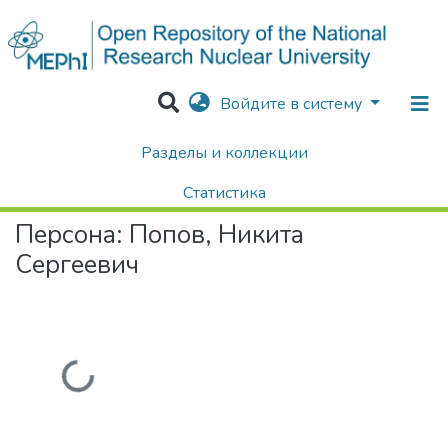
Войдите в систему
Разделы и коллекции
Home
Авторы Университета
Попов, Никита Сергеевич
Статистика
Персона:
Попов, Никита
Поиск
Сергеевич
Загружается...