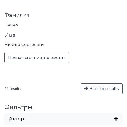
уровня в области ядерной физики и
технологий, радиационного
Фамилия
материаловедения, физики
элементарных частиц, астрофизики и
Попов
космофизики.
Имя
Никита Сергеевич
Полная страница элемента
Back to results
21 results
Фильтры
Автор