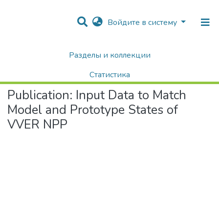
Войдите в систему
Разделы и коллекции
Home
Научные публикации / Препринты
Публикации
Input Data to Match Model and Prototype States of VVER NPP
Статистика
Publication:
Input Data to Match
Поиск
Model and Prototype States of
VVER NPP