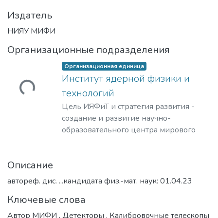
Издатель
НИЯУ МИФИ
Организационные подразделения
Организационная единица
Институт ядерной физики и
ружается...
технологий
Цель ИЯФиТ и стратегия развития -
создание и развитие научно-
образовательного центра мирового
уровня в области ядерной физики и
технологий, радиационного
Описание
материаловедения, физики
элементарных частиц, астрофизики и
автореф. дис. ...кандидата физ.-мат. наук: 01.04.23
космофизики.
Ключевые слова
Автор МИФИ
,
Детекторы
,
Калибровочные телескопы