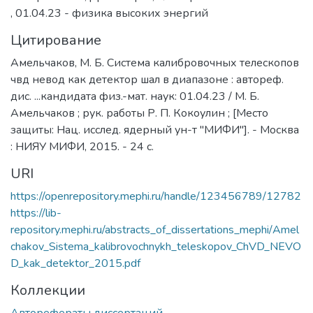
,
01.04.23 - физика высоких энергий
Цитирование
Амельчаков, М. Б. Система калибровочных телескопов
чвд невод как детектор шал в диапазоне : автореф.
дис. ...кандидата физ.-мат. наук: 01.04.23 / М. Б.
Амельчаков ; рук. работы Р. П. Кокоулин ; [Место
защиты: Нац. исслед. ядерный ун-т "МИФИ"]. - Москва
: НИЯУ МИФИ, 2015. - 24 с.
URI
https://openrepository.mephi.ru/handle/123456789/12782
https://lib-
repository.mephi.ru/abstracts_of_dissertations_mephi/Amel
chakov_Sistema_kalibrovochnykh_teleskopov_ChVD_NEVO
D_kak_detektor_2015.pdf
Коллекции