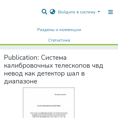
Войдите в систему
Разделы и коллекции
Home
Диссертации / Выпускные квалификационные работы
Авторефераты диссертаций
Статистика
Система калибровочных телескопов чвд невод как детектор шал в диапазоне
Поиск
Publication:
Система
калибровочных телескопов чвд
невод как детектор шал в
диапазоне