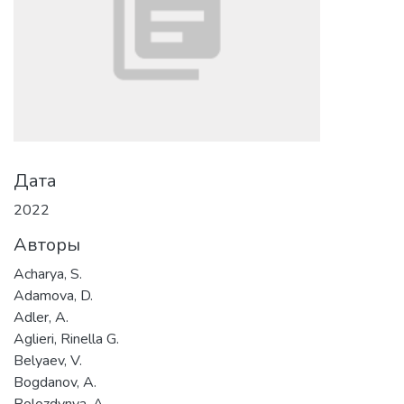
Дата
2022
Авторы
Acharya, S.
Adamova, D.
Adler, A.
Aglieri, Rinella G.
Belyaev, V.
Bogdanov, A.