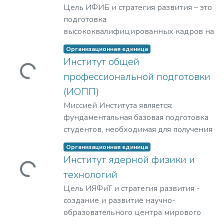
гружается...
Цель ИФИБ и стратегия развития – это
подготовка
высококвалифицированных кадров на
базе передовых исследований и
Организационная единица
разработок новых перспективных
Институт общей
методов и материалов в области
гружается...
профессиональной подготовки
инженерно-физической
(ИОПП)
биомедицины. Занятие лидерских
позиций в биомедицинских
Миссией Института является:
технологиях XXI века и внедрение их в
фундаментальная базовая подготовка
образовательный процесс, что отвечает
студентов, необходимая для получения
решению практикоориентированной
качественного образования на уровне
Организационная единица
задачи мирового уровня – диагностике
требований международных
Институт ядерной физики и
и терапии на клеточном уровне
стандартов;
гружается...
технологий
социально-значимых заболеваний
удовлетворение потребностей
человека.
Цель ИЯФиТ и стратегия развития -
обучающихся в интеллектуальном,
создание и развитие научно-
культурном, нравственном развитии и
образовательного центра мирового
приобретении ими профессиональных