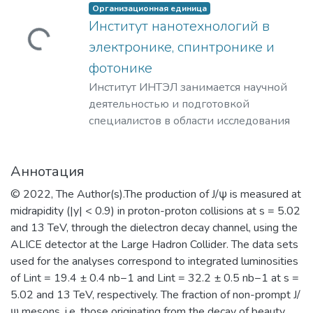
уровня в области ядерной физики и
знаний; формирование у студентов
Организационная единица
технологий, радиационного
мотивации и умения учиться;
Институт нанотехнологий в
материаловедения, физики
профессиональная ориентация
гружается...
электронике, спинтронике и
элементарных частиц, астрофизики и
школьников и студентов в избранной
фотонике
космофизики.
области знаний, формирование
способностей и навыков
Институт ИНТЭЛ занимается научной
профессионального самоопределения
деятельностью и подготовкой
и профессионального саморазвития.
специалистов в области исследования
Основными целями и задачами
физических принципов,
Института являются:
проектирования и разработки
Аннотация
обеспечение высококачественной
технологий создания компонентной
(фундаментальной) базовой
базы электроники гражданского и
© 2022, The Author(s).The production of J/ψ is measured at
подготовки студентов бакалавриата и
специального назначения, а также
midrapidity (|y| < 0.9) in proton-proton collisions at s = 5.02
специалитета; поддержка и развитие у
построения современных приборов на
and 13 TeV, through the dielectron decay channel, using the
студентов стремления к осознанному
её основе.
ALICE detector at the Large Hadron Collider. The data sets
продолжению обучения в институтах
​Наша основная цель – это создание и
used for the analyses correspond to integrated luminosities
(САЕ и др.) и на факультетах
развитие научно-образовательного
of Lint = 19.4 ± 0.4 nb−1 and Lint = 32.2 ± 0.5 nb−1 at s =
Университета; обеспечение
центра мирового уровня в области
5.02 and 13 TeV, respectively. The fraction of non-prompt J/
преемственности образовательных
наноструктурных материалов и
ψ mesons, i.e. those originating from the decay of beauty