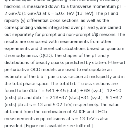
программ общего среднего и высшего
устройств электроники, спинтроники,
hadrons, is measured down to a transverse momentum pT =
образования; обеспечение высокого
фотоники, а также создание
2 GeV/c (1 GeV/c) at s = 5.02 TeV (13 TeV). The pT and
качества довузовской подготовки
эффективной инновационной среды в
rapidity (y) differential cross sections, as well as the
учащихся Предуниверситария и школ-
области СВЧ-электронной и
corresponding values integrated over pT and y, are carried
партнеров НИЯУ МИФИ за счет
радиационно-стойкой компонентной
out separately for prompt and non-prompt J/ψ mesons. The
интеграции основного и
базы, источников ТГц излучения,
results are compared with measurements from other
дополнительного образования;
ионно-кластерных технологий
experiments and theoretical calculations based on quantum
учебно-методическое руководство
материалов.​
chromodynamics (QCD). The shapes of the pT and y
общеобразовательными кафедрами
distributions of beauty quarks predicted by state-of-the-art
Института, осуществляющими
perturbative QCD models are used to extrapolate an
подготовку бакалавров и специалистов
estimate of the b b ¯ pair cross section at midrapidity and in
по социо-гуманитарным,
the total phase space. The total b b ¯ cross sections are
общепрофессиональным и
found to be σbb ¯ = 541 ± 45 (stat.) ± 69 (syst.)−12+10
естественнонаучным дисциплинам,
(extr.) μb and σbb ¯ = 218±37 (stat.)±31 (syst.)−9.1+8.2
обеспечение единства требований к
(extr.) μb at s = 13 and 5.02 TeV, respectively. The value
базовой подготовке студентов в рамках
obtained from the combination of ALICE and LHCb
крупных научно-образовательных
measurements in pp collisions at s = 13 TeV is also
направлений (областей знаний).
provided. [Figure not available: see fulltext.]