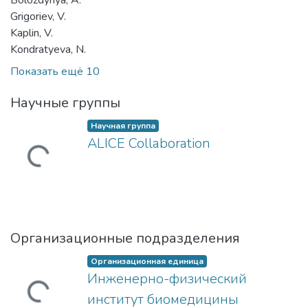
Bolozdynya, A.
Grigoriev, V.
Kaplin, V.
Kondratyeva, N.
Показать ещё 10
Научные группы
Научная группа
ALICE Collaboration
гружается...
Организационные подразделения
Организационная единица
Инженерно-физический
институт биомедицины