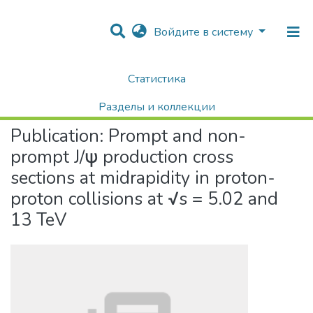
Войдите в систему
Статистика
Home
Научные публикации / Препринты
Публикации
Prompt and non-prompt J/ψ production cross sections at midrapidity in proton-proton collisions at √s = 5.02 and 13 TeV
Разделы и коллекции
Publication:
Prompt and non-
Поиск
prompt J/ψ production cross
sections at midrapidity in proton-
proton collisions at √s = 5.02 and
13 TeV