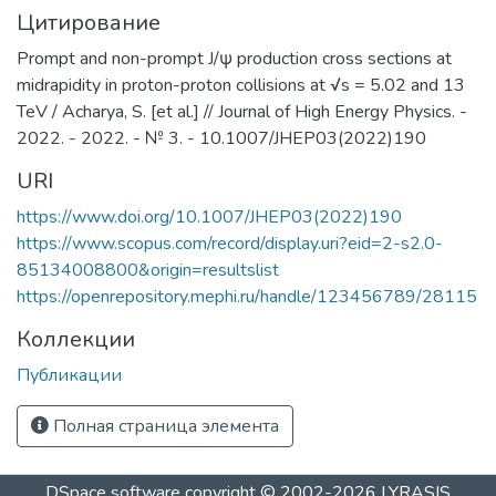
Цитирование
Prompt and non-prompt J/ψ production cross sections at
midrapidity in proton-proton collisions at √s = 5.02 and 13
TeV / Acharya, S. [et al.] // Journal of High Energy Physics. -
2022. - 2022. - № 3. - 10.1007/JHEP03(2022)190
URI
https://www.doi.org/10.1007/JHEP03(2022)190
https://www.scopus.com/record/display.uri?eid=2-s2.0-
85134008800&origin=resultslist
https://openrepository.mephi.ru/handle/123456789/28115
Коллекции
Публикации
Полная страница элемента
DSpace software
copyright © 2002-2026
LYRASIS