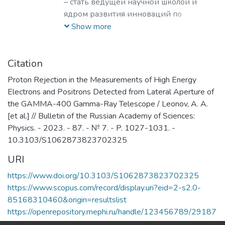
приобретении ими профессиональных
– стать ведущей научной школой и
знаний; формирование у студентов
ядром развития инноваций по
мотивации и умения учиться;
лазерным, плазменным, радиационным
Show more
профессиональная ориентация
и ускорительным технологиям, с
школьников и студентов в избранной
уникальными образовательными
области знаний, формирование
программами, востребованными на
Citation
способностей и навыков
российском и мировом рынке
Proton Rejection in the Measurements of High Energy
профессионального самоопределения
образовательных услуг.
Electrons and Positrons Detected from Lateral Aperture of
и профессионального саморазвития.
the GAMMA-400 Gamma-Ray Telescope / Leonov, A. A.
Основными целями и задачами
[et al.] // Bulletin of the Russian Academy of Sciences:
Института являются:
Physics. - 2023. - 87. - № 7. - P. 1027-1031. -
обеспечение высококачественной
10.3103/S1062873823702325
(фундаментальной) базовой
URI
подготовки студентов бакалавриата и
специалитета; поддержка и развитие у
https://www.doi.org/10.3103/S1062873823702325
студентов стремления к осознанному
https://www.scopus.com/record/display.uri?eid=2-s2.0-
продолжению обучения в институтах
85168310460&origin=resultslist
(САЕ и др.) и на факультетах
https://openrepository.mephi.ru/handle/123456789/29187
Университета; обеспечение