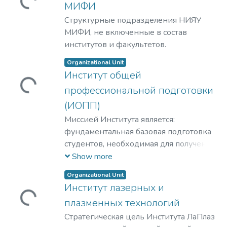
Loading...
МИФИ
космофизики.
Структурные подразделения НИЯУ
МИФИ, не включенные в состав
институтов и факультетов.
Organizational Unit
Институт общей
Loading...
профессиональной подготовки
(ИОПП)
Миссией Института является:
фундаментальная базовая подготовка
студентов, необходимая для получения
качественного образования на уровне
Show more
требований международных
Organizational Unit
стандартов;
Институт лазерных и
удовлетворение потребностей
Loading...
плазменных технологий
обучающихся в интеллектуальном,
культурном, нравственном развитии и
Стратегическая цель Института ЛаПлаз