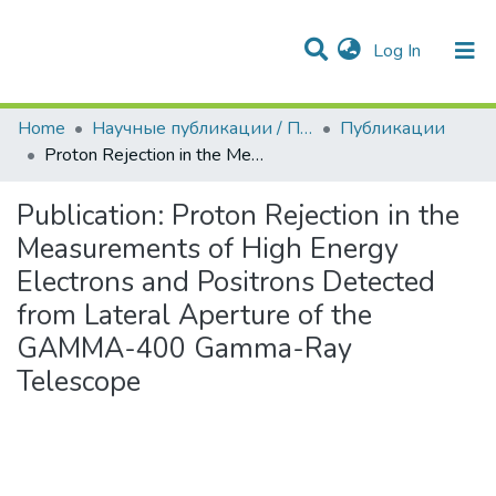
(current)
Log In
Communities & Collections
All of DSpace
Statistics
Home
Научные публикации / Препринты
Публикации
Proton Rejection in the Measurements of High Energy Electrons and Positrons Detected from Lateral Aperture of the GAMMA-400 Gamma-Ray Telescope
Publication:
Proton Rejection in the
Measurements of High Energy
Electrons and Positrons Detected
from Lateral Aperture of the
GAMMA-400 Gamma-Ray
Telescope