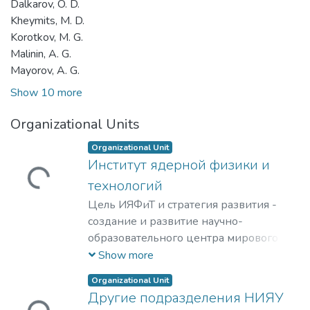
Dalkarov, O. D.
Kheymits, M. D.
Korotkov, M. G.
Malinin, A. G.
Mayorov, A. G.
Show 10 more
Organizational Units
Organizational Unit
Институт ядерной физики и
Loading...
технологий
Цель ИЯФиТ и стратегия развития -
создание и развитие научно-
образовательного центра мирового
уровня в области ядерной физики и
Show more
технологий, радиационного
Organizational Unit
материаловедения, физики
Другие подразделения НИЯУ
элементарных частиц, астрофизики и