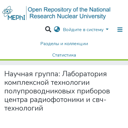
Войдите в систему
Разделы и коллекции
Home
Научные группы / Коллаборации
Научные группы НИЯУ МИФИ
Статистика
Лаборатория комплексной технологии полупроводниковых приборов центра радиофотоники и свч-технологий
Поиск
Научная группа:
Лаборатория
комплексной технологии
полупроводниковых приборов
центра радиофотоники и свч-
технологий