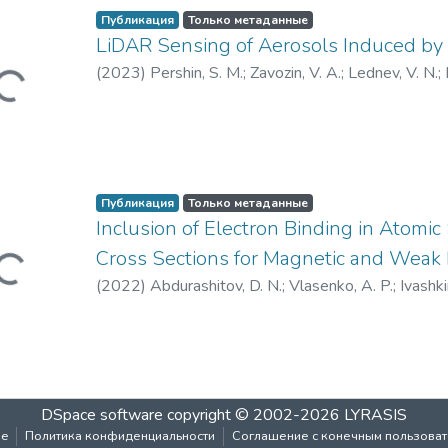
Публикация
Только метаданные
LiDAR Sensing of Aerosols Induced by 
я...
(
2023
)
Pershin, S. M.
;
Zavozin, V. A.
;
Lednev, V. N.
;
Валерий Витальевич
Публикация
Только метаданные
Inclusion of Electron Binding in Atomic 
Cross Sections for Magnetic and Weak 
я...
(
2022
)
Abdurashitov, D. N.
;
Vlasenko, A. P.
;
Ivashki
Синев, Валерий Витальевич
DSpace software
copyright © 2002-2026
LYRASIS
ie
Политика конфиденциальности
Соглашение с конечным пользова