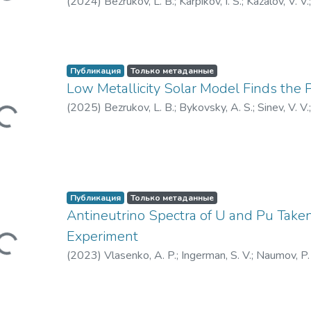
(
2024
)
Bezrukov, L. B.
;
Karpikov, I. S.
;
Kazalov, V. V.
Валерий Витальевич
Публикация
Только метаданные
Low Metallicity Solar Model Finds the
я...
(
2025
)
Bezrukov, L. B.
;
Bykovsky, A. S.
;
Sinev, V. V.
Публикация
Только метаданные
Antineutrino Spectra of U and Pu Take
я...
Experiment
(
2023
)
Vlasenko, A. P.
;
Ingerman, S. V.
;
Naumov, P. 
Юрьевич
;
Синев, Валерий Витальевич