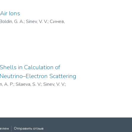
Air Ions
Boldin, G. A.
;
Sinev, V. V.
;
Синев,
Shells in Calculation of
Neutrino–Electron Scattering
n, A. P.
;
Silaeva, S. V.
;
Sinev, V. V.
;
телем
Отправить отзыв