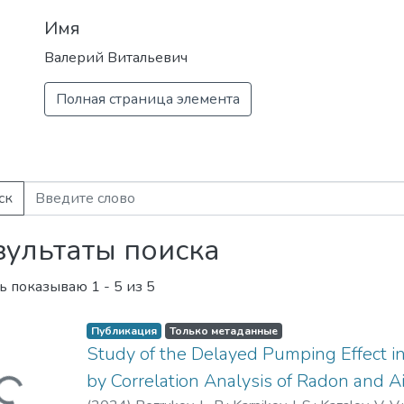
Имя
Валерий Витальевич
Полная страница элемента
ск
зультаты поиска
ь показываю
1 - 5 из 5
Публикация
Только метаданные
Study of the Delayed Pumping Effect 
я...
by Correlation Analysis of Radon and A