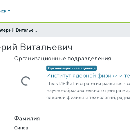
иск
Синев, Валерий Витальевич
ерий Витальевич
Организационные подразделения
Организационная единица
Институт ядерной физики и т
Загружается...
Цель ИЯФиТ и стратегия развития - 
научно-образовательного центра мир
ядерной физики и технологий, ради
материаловедения, физики элемента
астрофизики и космофизики.
Фамилия
Синев