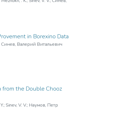
;
Mezhokh, . K.
;
Sinev, V. V.
;
Синев,
 Provement in Borexino Data
;
Синев, Валерий Витальевич
n from the Double Chooz
Y.
;
Sinev, V. V.
;
Наумов, Петр