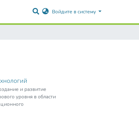
Войдите в систему
ехнологий
создание и развитие
ового уровня в области
ационного
рных частиц,