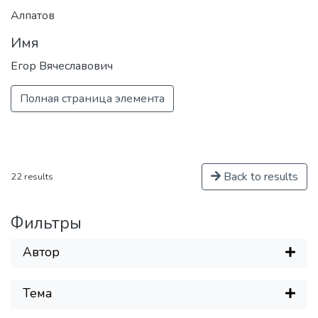
элементарных частиц, астрофизики и
Алпатов
космофизики.
Имя
Егор Вячеславович
Полная страница элемента
Back to results
22 results
Фильтры
Автор
Тема