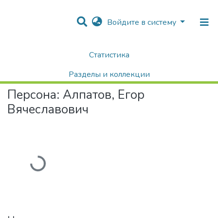
Войдите в систему
Статистика
Home
Авторы Университета
Алпатов, Егор Вячеславович
Разделы и коллекции
Персона:
Алпатов, Егор
Поиск
Вячеславович
Загружается...