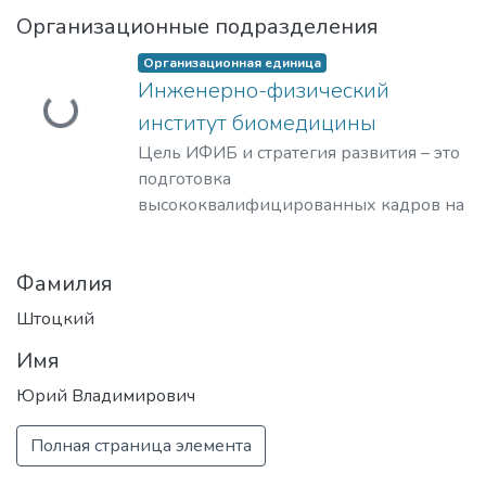
Организационные подразделения
Организационная единица
Инженерно-физический
Загружается...
институт биомедицины
Цель ИФИБ и стратегия развития – это
подготовка
высококвалифицированных кадров на
базе передовых исследований и
разработок новых перспективных
Фамилия
методов и материалов в области
инженерно-физической
Штоцкий
биомедицины. Занятие лидерских
Имя
позиций в биомедицинских
технологиях XXI века и внедрение их в
Юрий Владимирович
образовательный процесс, что отвечает
решению практикоориентированной
Полная страница элемента
задачи мирового уровня – диагностике