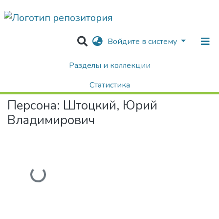
Войдите в систему
Разделы и коллекции
Home
Авторы Университета
Штоцкий, Юрий Владимирович
Статистика
Персона:
Штоцкий, Юрий
Поиск
Владимирович
Загружается...