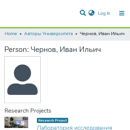
(current)
Log In
Communities & Collections
All of DSpace
Statistics
Home
Авторы Университета
Чернов, Иван Ильич
Person:
Чернов, Иван Ильич
Research Projects
Research Project
Лаборатория исследования