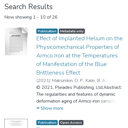
Search Results
Now showing
1 - 10 of 26
Publication
Metadata only
Effect of Implanted Helium on the
Physicomechanical Properties of
Armco Iron at the Temperatures
of Manifestation of the Blue
Brittleness Effect
(
2021
)
Maksimkin, O. P.
;
Kalin, B. A.
;
Staltsov, M. S.
© 2021, Pleiades Publishing, Ltd.Abstract:
;
Chernov, I. I.
;
Стальцов,
Максим Сергеевич
The regularities and features of dynamic
;
Чернов, Иван Ильич
deformation aging of Armco iron samples
uniformly in volume implanted with helium
Show more
to a concentration of ~10–3 at % He under
irradiation with α particles with an energy of
Publication
Open Access