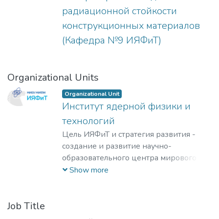
радиационной стойкости
конструкционных материалов
(Кафедра №9 ИЯФиТ)
Organizational Units
Organizational Unit
Институт ядерной физики и
технологий
Цель ИЯФиТ и стратегия развития -
создание и развитие научно-
образовательного центра мирового
уровня в области ядерной физики и
Show more
технологий, радиационного
материаловедения, физики
элементарных частиц, астрофизики и
Job Title
космофизики.