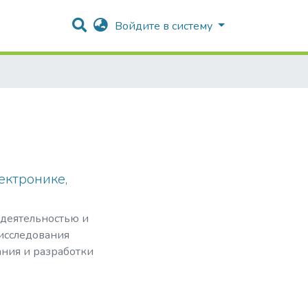
Войдите в систему
ектронике,
 деятельностью и
 исследования
ния и разработки
базы электроники
ения, а также
 её основе.