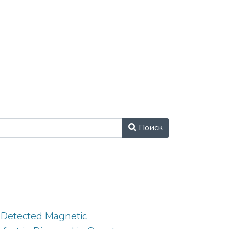
 развитие научно-
ровня в области
йств электроники,
здание эффективной
-электронной и
базы, источников ТГц
гий материалов.​
Поиск
y Detected Magnetic