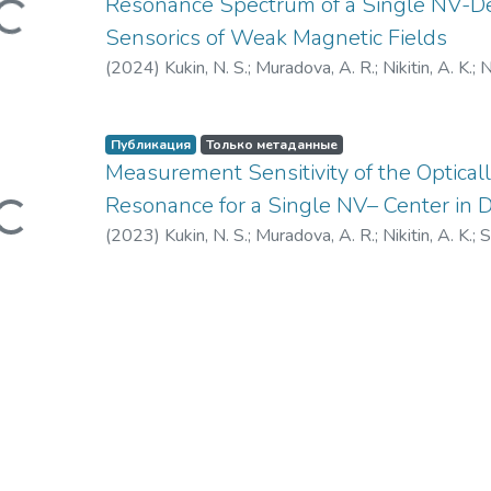
Resonance Spectrum of a Single NV-D
я...
Sensorics of Weak Magnetic Fields
(
2024
)
Kukin, N. S.
;
Muradova, A. R.
;
Nikitin, A. K.
;
N
Vasiliev, A. N.
;
Kargin, N. I.
;
Smirnova, M. O.
;
Кукин,
Анна Руслановна
;
Никитин, Андрей Констант
Павлович
;
Семенов, Павел Александрович
;
Ва
Публикация
Только метаданные
Measurement Sensitivity of the Optical
Каргин, Николай Иванович
;
Смирнова, Марин
Resonance for a Single NV– Center in
я...
(
2023
)
Kukin, N. S.
;
Muradova, A. R.
;
Nikitin, A. K.
;
S
N. I.
;
Smirnova, M. O.
;
Кукин, Николай Сергееви
Никитин, Андрей Константинович
;
Семенов, 
Александр Николаевич
;
Каргин, Николай Ива
Олеговна