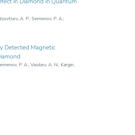
efect in Diamond in Quantum
izovtsev, A. P.
;
Semenov, P. A.
;
 Николай Сергеевич
;
Мурадова,
инович
;
Низовцев, Александр
сильев, Александр Николаевич
;
ly Detected Magnetic
а Олеговна
 Diamond
emenov, P. A.
;
Vasiliev, A. N.
;
Kargin,
ч
;
Мурадова, Анна Руслановна
;
Павел Александрович
;
Васильев,
нович
;
Смирнова, Марина