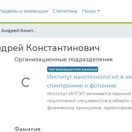
Разделы и коллекции
Статистика
Поиск
Никитин, Андрей Константинович
ндрей Константинович
Организационные подразделения
Организационная единица
Институт нанотехнологий в эл
Загружается...
спинтронике и фотонике
Институт ИНТЭЛ занимается научной
подготовкой специалистов в области
физических принципов, проектирова
технологий создания компонентной 
гражданского и специального назнач
Фамилия
построения современных приборов на