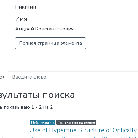
​Наша основная цель – это создание и
Никитин
образовательного центра мирового у
Имя
наноструктурных материалов и устро
спинтроники, фотоники, а также со
Андрей Константинович
инновационной среды в области СВЧ
радиационно-стойкой компонентной 
Полная страница элемента
излучения, ионно-кластерных техноло
ск
зультаты поиска
ь показываю
1 - 2 из 2
Публикация
Только метаданные
Use of Hyperfine Structure of Opticall