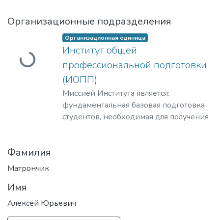
Организационные подразделения
Загружается...
Организационная единица
Институт общей
профессиональной подготовки
(ИОПП)
Миссией Института является:
фундаментальная базовая подготовка
студентов, необходимая для получения
качественного образования на уровне
требований международных
Фамилия
стандартов;
удовлетворение потребностей
Матрончик
обучающихся в интеллектуальном,
Имя
культурном, нравственном развитии и
приобретении ими профессиональных
Алексей Юрьевич
знаний; формирование у студентов