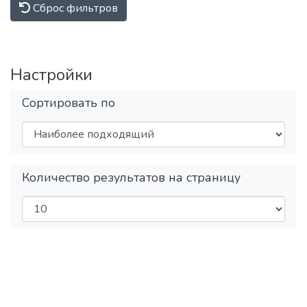
Сброс фильтров
образования; обеспечение высокого
качества довузовской подготовки
учащихся Предуниверситария и школ-
партнеров НИЯУ МИФИ за счет
Настройки
интеграции основного и
дополнительного образования;
Сортировать по
учебно-методическое руководство
общеобразовательными кафедрами
Института, осуществляющими
подготовку бакалавров и специалистов
по социо-гуманитарным,
Количество результатов на страницу
общепрофессиональным и
естественнонаучным дисциплинам,
обеспечение единства требований к
базовой подготовке студентов в рамках
крупных научно-образовательных
направлений (областей знаний).