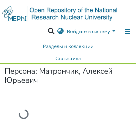
Войдите в систему
Разделы и коллекции
Home
Авторы Университета
Матрончик, Алексей Юрьевич
Статистика
Персона:
Матрончик, Алексей
Поиск
Юрьевич
Загружается...