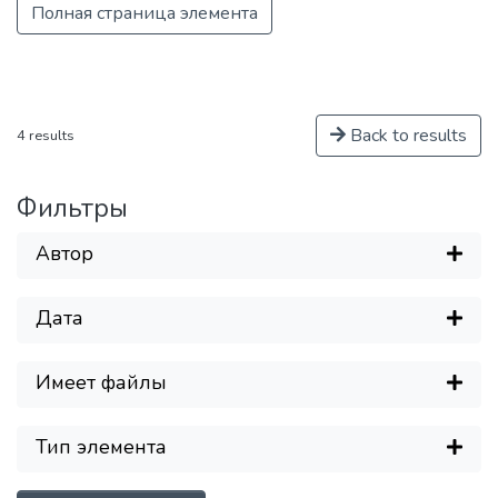
мотивации и умения учиться;
Полная страница элемента
профессиональная ориентация
школьников и студентов в избранной
области знаний, формирование
способностей и навыков
Back to results
4 results
профессионального самоопределения
и профессионального саморазвития.
Основными целями и задачами
Фильтры
Института являются:
обеспечение высококачественной
Автор
(фундаментальной) базовой
подготовки студентов бакалавриата и
Дата
специалитета; поддержка и развитие у
студентов стремления к осознанному
продолжению обучения в институтах
Имеет файлы
(САЕ и др.) и на факультетах
Университета; обеспечение
Тип элемента
преемственности образовательных
программ общего среднего и высшего