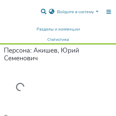
Войдите в систему
Разделы и коллекции
Home
Авторы Университета
Акишев, Юрий Семенович
Статистика
Персона:
Акишев, Юрий
Поиск
Семенович
агружается...