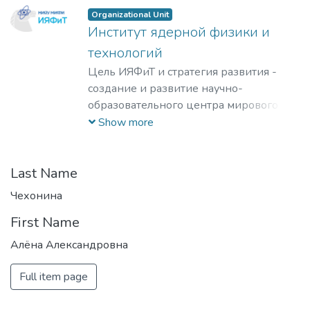
Organizational Unit
Институт ядерной физики и
технологий
Цель ИЯФиТ и стратегия развития -
создание и развитие научно-
образовательного центра мирового
уровня в области ядерной физики и
Show more
технологий, радиационного
материаловедения, физики
элементарных частиц, астрофизики и
Last Name
космофизики.
Чехонина
First Name
Алёна Александровна
Full item page