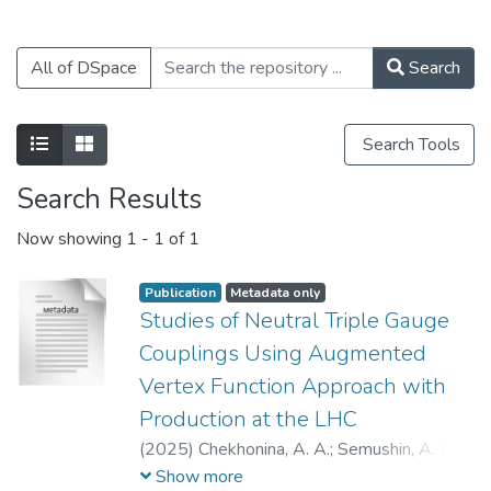
All of DSpace
Search
Search Tools
Search Results
Now showing
1 - 1 of 1
Publication
Metadata only
Studies of Neutral Triple Gauge
Couplings Using Augmented
Vertex Function Approach with
Production at the LHC
(
2025
)
Chekhonina, A. A.
;
Semushin, A. E.
;
Soldatov, E. Y.
;
Чехонина, Алёна
Show more