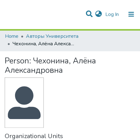
(current)
Log In
Communities & Collections
All of DSpace
Statistics
Home
Авторы Университета
Чехонина, Алёна Александровна
Person:
Чехонина, Алёна
Александровна
Organizational Units