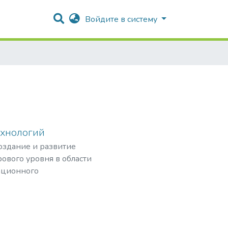
Войдите в систему
ехнологий
создание и развитие
ового уровня в области
ационного
рных частиц,