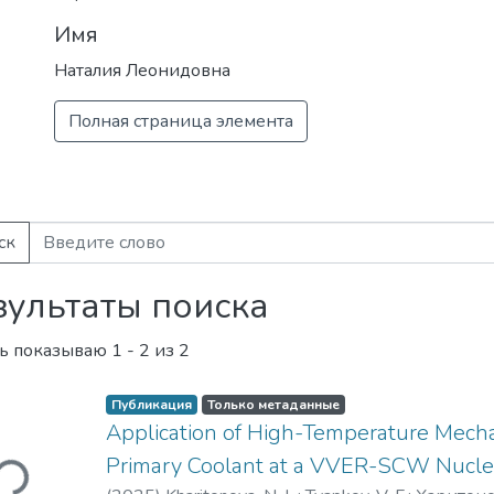
Имя
Наталия Леонидовна
Полная страница элемента
ск
зультаты поиска
ь показываю
1 - 2 из 2
ужается...
Публикация
Только метаданные
Application of High-Temperature Mechani
Primary Coolant at a VVER-SCW Nucle