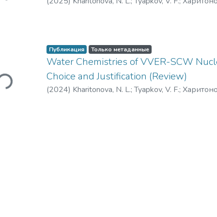
(
2025
)
Kharitonova, N. L.
;
Tyapkov, V. F.
;
Харитоно
ужается...
Публикация
Только метаданные
Water Chemistries of VVER-SCW Nucle
Choice and Justification (Review)
(
2024
)
Kharitonova, N. L.
;
Tyapkov, V. F.
;
Харитоно