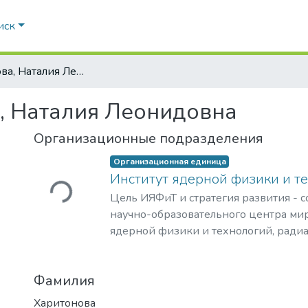
иск
Харитонова, Наталия Леонидовна
, Наталия Леонидовна
Загружается...
Организационные подразделения
Организационная единица
Институт ядерной физики и т
Цель ИЯФиТ и стратегия развития - 
научно-образовательного центра мир
ядерной физики и технологий, ради
материаловедения, физики элемента
астрофизики и космофизики.
Фамилия
Харитонова