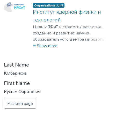
Organizational Unit
Институт ядерной физики и
технологий
Цель ИЯФиТ и стратегия развития -
создание и развитие научно-
образовательного центра мирового
уровня в области ядерной физики и
Show more
технологий, радиационного
материаловедения, физики
элементарных частиц, астрофизики и
Last Name
космофизики.
Юлбарисов
First Name
Рустам Фаритович
Full item page