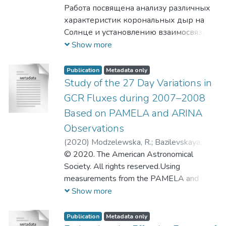
Рустам Фаритович
Работа посвящена анализу различных
;
Майоров Андрей
Георгиевич
характеристик корональных дыр на
Солнце и установлению взаимосвязи
между ними и периодическими
Show more
вариациями галактических
космических лучей, которые
Publication
Metadata only
наблюдались с сентября 2007 года по
Study of the 27 Day Variations in
сентябрь 2008 года. На основе
GCR Fluxes during 2007–2008
синоптических солнечных карт создан
Based on PAMELA and ARINA
текстовый файл, содержащий
Observations
информацию о корональных дырах.
Произведен их отбор, в результате
(
2020
)
Modzelewska, R.
;
Bazilevskaya, G.
которого получена периодическая
A.
© 2020. The American Astronomical
;
Boezio, M.
;
Krainev, M. B.
;
Koldashov, S.
картина. Проведен корреляционный
V.
Society. All rights reserved.Using
;
Mayorov, A. G.
;
Mayorova, M. A.
;
анализ. Вычислена кросс-корреляция
Troitskaya, I. K.
measurements from the PAMELA and
;
Yulbarisov, R. F.
;
Майоров,
между полученным распределением,
Андрей Георгиевич
ARINA spectrometers on board the
;
Юлбарисов, Рустам
Show more
потоком протонов, а также различными
Фаритович
Resurs-DK1 satellite, we have examined
гелиосферными характеристиками.
the 27 day intensity variations in galactic
Publication
Metadata only