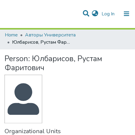
(current)
Log In
Communities & Collections
All of DSpace
Statistics
Home
Авторы Университета
Юлбарисов, Рустам Фаритович
Person:
Юлбарисов, Рустам
Фаритович
Organizational Units