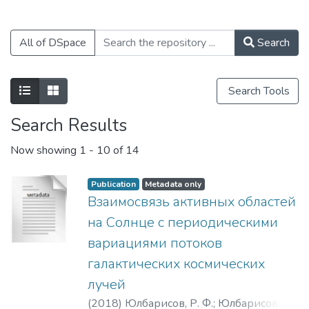
All of DSpace
Search
Search Tools
Search Results
Now showing
1 - 10 of 14
Publication
Metadata only
Взаимосвязь активных областей
на Солнце с периодическими
вариациями потоков
галактических космических
лучей
(
2018
)
Юлбарисов, Р. Ф.
;
Юлбарисов,