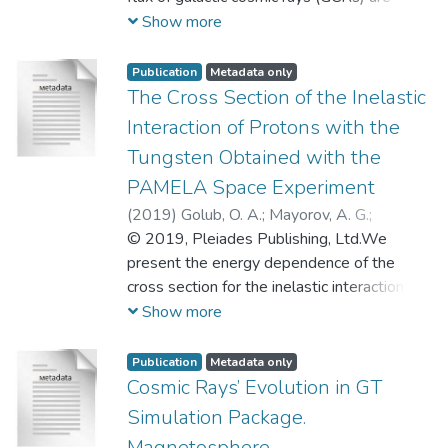
Грачьяевич
detected by the PAMELA and ARINA
;
Майоров, Андрей
Show more
Георгиевич
spectrometers from June 2006 to January
;
Голуб, Ольга
Александровна
2016. GCR characteristics are
;
Малахов, Виталий
Publication
Metadata only
Валерьевич
reconstructed, the temporal behavior of the
;
Роденко, Светлана
The Cross Section of the Inelastic
Александровна
amplitude of variations is described for
Interaction of Protons with the
different energies, and amplitude–energy
Tungsten Obtained with the
dependences are obtained for several
PAMELA Space Experiment
episodes of variations arising.
(
2019
)
Golub, O. A.
;
Mayorov, A. G.
;
Koldobskiy, S.
© 2019, Pleiades Publishing, Ltd.We
;
Malakhov, V.
;
Yulbarisov, R. F.
;
Голуб, Ольга Александровна
present the energy dependence of the
;
Майоров,
Андрей Георгиевич
cross section for the inelastic interaction of
;
Колдобский,
Сергей Александрович
protons with tungsten in the energy range
;
Малахов,
Show more
Виталий Валерьевич
from an order of 1 to hundred GeV using the
;
Юлбарисов,
Рустам Фаритович
data of the PAMELA space experiment. It
Publication
Metadata only
was intended for the precision
Cosmic Rays’ Evolution in GT
measurements of the cosmic ray fluxes of
Simulation Package.
different nature and include a set of
Magnetosphere