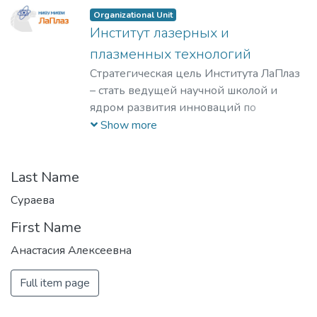
Organizational Unit
Институт лазерных и
плазменных технологий
Стратегическая цель Института ЛаПлаз
– стать ведущей научной школой и
ядром развития инноваций по
лазерным, плазменным, радиационным
Show more
и ускорительным технологиям, с
уникальными образовательными
программами, востребованными на
Last Name
российском и мировом рынке
Сураева
образовательных услуг.
First Name
Анастасия Алексеевна
Full item page