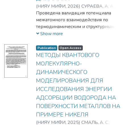
(
НИЯУ МИФИ,
2026
)
СУРАЕВА, А. А.
;
БОГДАНОВА, Ю. А.
Проведена валидация потенциала
;
МАКЛАШОВА, И.
В.
межатомного взаимодействия по
;
СМАЛЬ, А. С.
;
Смаль, Арина
Сергеевна
термодинамическим и структурным
;
Сураева, Анастасия
Алексеевна
данным. Методами молекулярной
;
Богданова, Юлия
Show more
Андреевна
динамики исследованы упругие
;
Маклашова, Ирина
Владимировна
свойства β-фазы гидрида алюминия.
Publication
Open Access
Представлен анализ влияния давления
МЕТОДЫ КВАНТОВОГО
на упругие модули и параметры
МОЛЕКУЛЯРНО-
решетки.
ДИНАМИЧЕСКОГО
МОДЕЛИРОВАНИЯ ДЛЯ
ИССЛЕДОВАНИЯ ЭНЕРГИИ
АДСОРБЦИИ ВОДОРОДА НА
ПОВЕРХНОСТИ МЕТАЛЛОВ НА
ПРИМЕРЕ НИКЕЛЯ
(
НИЯУ МИФИ,
2025
)
СМАЛЬ, А. С.
;