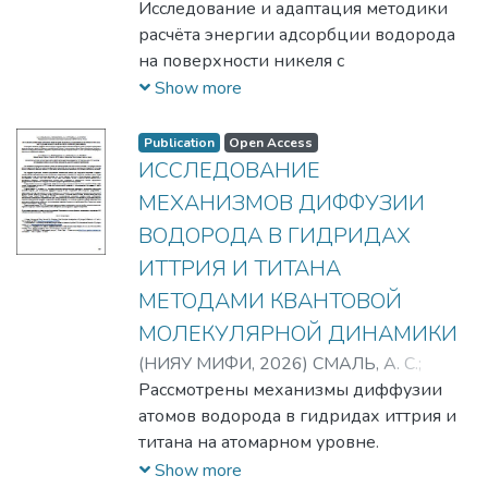
БОГДАНОВА, Ю. А.
Исследование и адаптация методики
;
СУРАЕВА, А. А.
;
ЕГОРОВ, А. А.
расчёта энергии адсорбции водорода
;
Егоров, Александр
Александрович
на поверхности никеля с
;
Сураева, Анастасия
Алексеевна
использованием методов квантового
;
Богданова, Юлия
Show more
Андреевна
молекулярно-динамического
;
Смаль, Арина Сергеевна
моделирования. Анализируется
Publication
Open Access
зависимость этой энергии от
ИССЛЕДОВАНИЕ
положения атома водорода
МЕХАНИЗМОВ ДИФФУЗИИ
относительно поверхности никеля.
ВОДОРОДА В ГИДРИДАХ
Дается подробное описание подходов,
ИТТРИЯ И ТИТАНА
применяемых для вычислений, а также
рассматриваются полученные
МЕТОДАМИ КВАНТОВОЙ
результаты и их значение для
МОЛЕКУЛЯРНОЙ ДИНАМИКИ
понимания взаимодействий между
(
НИЯУ МИФИ,
2026
)
СМАЛЬ, А. С.
;
водородом и никелем.
БОГДАНОВА, Ю. А.
Рассмотрены механизмы диффузии
;
СУРАЕВА, А. А.
;
ЕГОРОВ, А. А.
атомов водорода в гидридах иттрия и
;
Егоров, Александр
Александрович
титана на атомарном уровне.
;
Смаль, Арина
Сергеевна
Проведено моделирование вакансий
;
Сураева, Анастасия
Show more