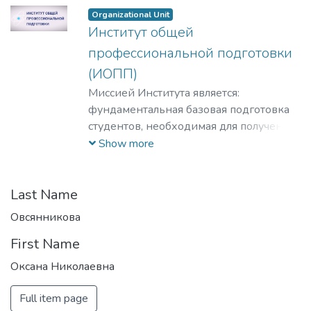
Organizational Unit
Институт общей
профессиональной подготовки
(ИОПП)
Миссией Института является:
фундаментальная базовая подготовка
студентов, необходимая для получения
качественного образования на уровне
Show more
требований международных
стандартов;
удовлетворение потребностей
Last Name
обучающихся в интеллектуальном,
Овсянникова
культурном, нравственном развитии и
First Name
приобретении ими профессиональных
знаний; формирование у студентов
Оксана Николаевна
мотивации и умения учиться;
профессиональная ориентация
Full item page
школьников и студентов в избранной