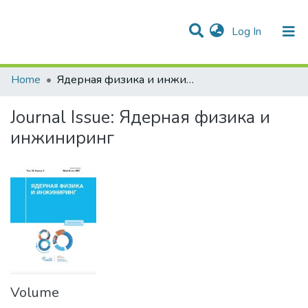
(current)
Log In
Communities & Collections
All of DSpace
Statistics
Home
Ядерная физика и инжиниринг
Journal Issue:
Ядерная физика и
инжиниринг
Volume