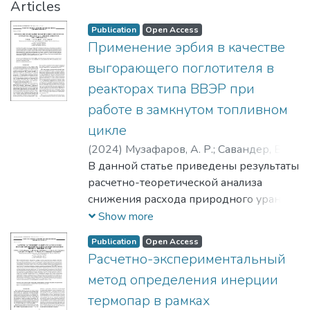
Articles
Publication
Open Access
Применение эрбия в качестве
выгорающего поглотителя в
реакторах типа ВВЭР при
работе в замкнутом топливном
цикле
(
2024
)
Музафаров, А. Р.
;
Савандер, В. И.
;
Савандер, Владимир Игоревич
В данной статье приведены результаты
расчетно-теоретической анализа
снижения расхода природного урана в
реакторах типа ВВЭР с эрбиевым
Show more
выгорающим поглотителем при
Publication
Open Access
повторном использовании
Расчетно-экспериментальный
отработавшего топлива. Расчеты
метод определения инерции
проводились на упрощенной модели
выгорания топлива в реакторе при
термопар в рамках