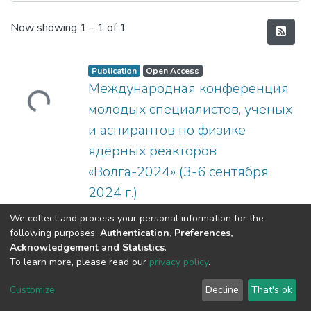
Recent Submissions
Now showing
1 - 1 of 1
Publication
Open Access
Международная конференция
Loading...
молодых специалистов, ученых
и аспирантов по физике
ядерных реакторов
«Волга-2024» (3-6 сентября
2024 г.)
(
НИЯУ МИФИ,
2024
)
We collect and process your personal information for the
Сборник тезисов включает доклады
following purposes:
Authentication, Preferences,
Международной конференции
Acknowledgement and Statistics
.
молодых специалистов, ученых и
To learn more, please read our
privacy policy
.
аспирантов по физике ядерных
Show more
Customize
Decline
That's ok
реакторов «Волга 2024», прошедшей 3–