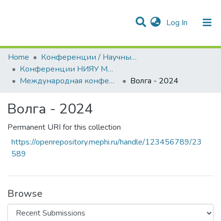
(current)
Log In
Communities & Collections
All of DSpace
Statistics
Home
Конференции / Научные семинары
Конференции НИЯУ МИФИ
Международная конференция молодых специалистов, ученых и аспирантов по физике ядерных реакторов (ВОЛГА)
Волга - 2024
Волга - 2024
Permanent URI for this collection
https://openrepository.mephi.ru/handle/123456789/23
589
Browse