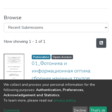
Browse
Recent Submissions
Now showing
1 - 1 of 1
Publication
Open Access
01_Фотоника и
информационная оптика:
сборник научных трудов
We collect and process your personal information for the
(
НИЯУ МИФИ,
2010
)
following purposes:
Authentication, Preferences,
Acknowledgement and Statistics
.
To learn more, please read our
privacy policy
.
DSpace software
copyright © 2002-2026
LYRASIS
Cookie
Privacy
End User
Send
Customize
Decline
That's ok