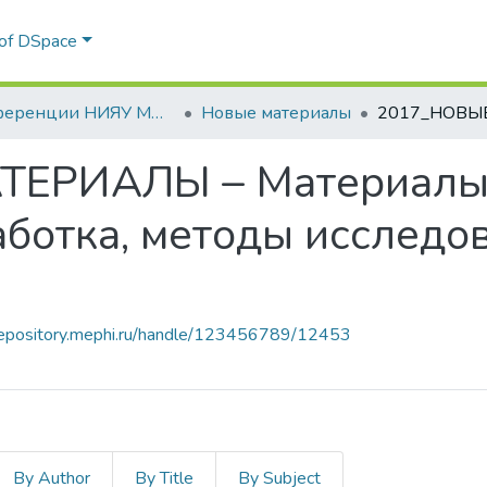
 of DSpace
Конференции НИЯУ МИФИ
Новые материалы
ЕРИАЛЫ – Материалы 
аботка, методы исследо
repository.mephi.ru/handle/123456789/12453
By Author
By Title
By Subject