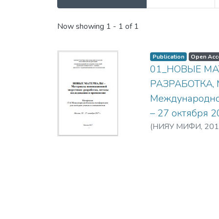
Recent Submissions
Now showing
1 - 1 of 1
Publication
Open Acc
01_НОВЫЕ МА
РАЗРАБОТКА,
Международной
– 27 октября 2
(
НИЯУ МИФИ,
201