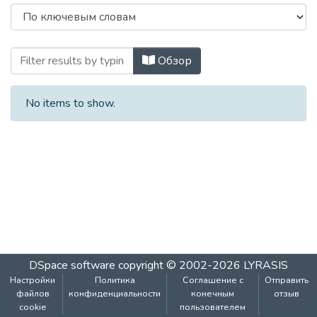
Просмотр 2007_Нейроинформатика по
Обзор
No items to show.
DSpace software
copyright © 2002-2026
LYRASIS
Настройки
Политика
Соглашение с
Отправить
файлов
конфиденциальности
конечным
отзыв
cookie
пользователем