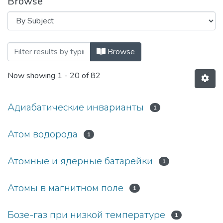
Browse
Browsing Образовательные материалы 
Browse
Now showing
1 - 20 of 82
Адиабатические инварианты
1
Атом водорода
1
Атомные и ядерные батарейки
1
Атомы в магнитном поле
1
Бозе-газ при низкой температуре
1