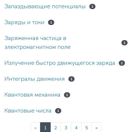
Запаздывающие потенциалы
1
Заряды и токи
1
Заряженная частица в
1
электромагнитном поле
Излучение быстро движущегося заряда
1
Интегралы движения
1
Квантовая механика
1
Квантовые числа
1
(current)
«
1
2
3
4
5
»