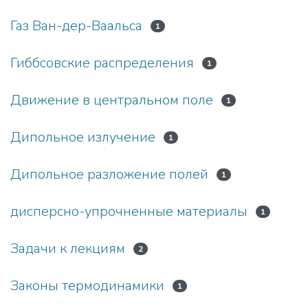
Газ Ван-дер-Ваальса
1
Гиббсовские распределения
1
Движение в центральном поле
1
Дипольное излучение
1
Дипольное разложение полей
1
дисперсно-упрочненные материалы
1
Задачи к лекциям
2
Законы термодинамики
1