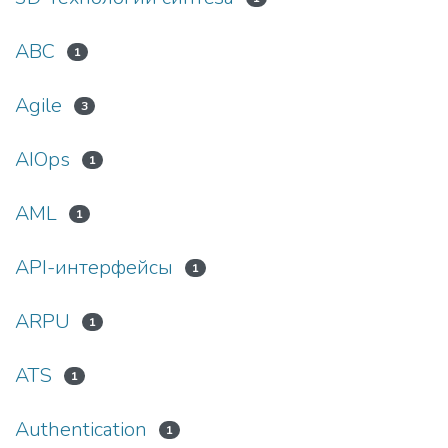
ABC
1
Agile
3
AIOps
1
AML
1
API-интерфейсы
1
ARPU
1
ATS
1
Authentication
1