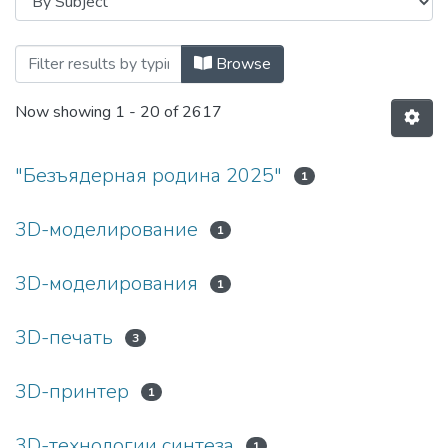
Browsing Конференции / Научные семи
Browse
Now showing
1 - 20 of 2617
"Безъядерная родина 2025"
1
3D-моделирование
1
3D-моделирования
1
3D-печать
3
3D-принтер
1
3D-технологии синтеза
1