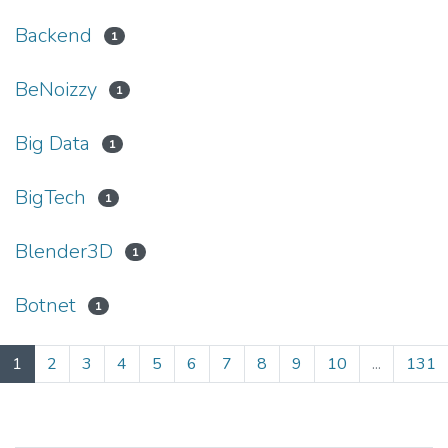
Backend
1
BeNoizzy
1
Big Data
1
BigTech
1
Blender3D
1
Botnet
1
(current)
1
2
3
4
5
6
7
8
9
10
...
131