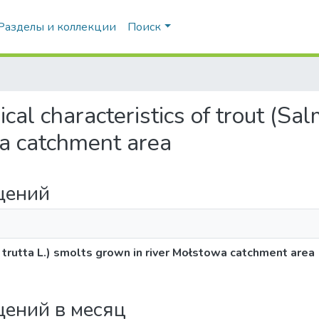
Разделы и коллекции
Поиск
al characteristics of trout (Sal
wa catchment area
щений
o trutta L.) smolts grown in river Mołstowa catchment area
щений в месяц