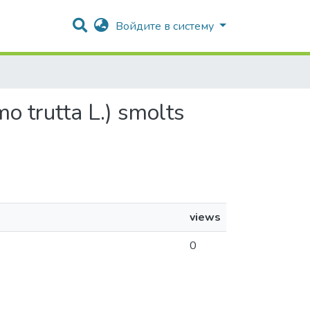
Войдите в систему
mo trutta L.) smolts
views
0