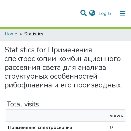
(current)
Log In
Communities & Collections
All of DSpace
Home
Statistics
Statistics for Применения
спектроскопии комбинационного
рассеяния света для анализа
структурных особенностей
рибофлавина и его производных
Total visits
views
Применения спектроскопии
0