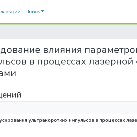
оллекции
Поиск
едование влияния параметр
льсов в процессах лазерной
лами
щений
сирования ультракоротких импульсов в процессах лаз