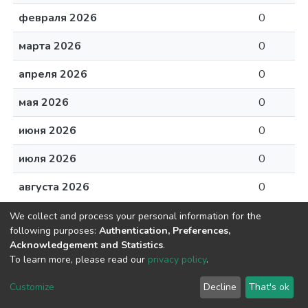
февраля 2026
0
марта 2026
0
апреля 2026
0
мая 2026
0
июня 2026
0
июля 2026
0
августа 2026
0
We collect and process your personal information for the
following purposes:
Authentication, Preferences,
Acknowledgement and Statistics
.
To learn more, please read our
privacy policy
.
DSpace software
copyright © 2002-2026
LYRASIS
Cookie
Privacy
End User
Send
Customize
Decline
That's ok
settings
policy
Agreement
Feedback