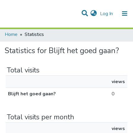
(current)
Log In
Communities & Collections
All of DSpace
Home
Statistics
Statistics for Blijft het goed gaan?
Total visits
views
Blijft het goed gaan?
0
Total visits per month
views