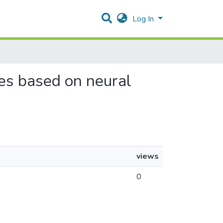
Log In
ges based on neural
views
0