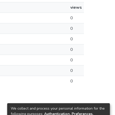
views
0
0
0
0
0
0
0
We collect and process your personal information for the
following purposes:
Authentication, Preferences,