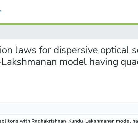
ion laws for dispersive optical s
Lakshmanan model having quad
al solitons with Radhakrishnan–Kundu–Lakshmanan model h