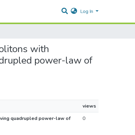
Log In
olitons with
rupled power-law of
views
aving quadrupled power-law of
0