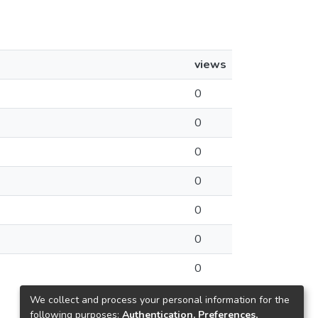
views
0
0
0
0
0
0
0
We collect and process your personal information for the
following purposes:
Authentication, Preferences,