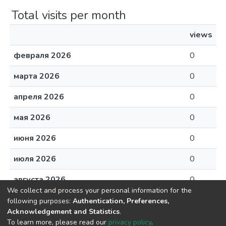
Total visits per month
views
февраля 2026
0
марта 2026
0
апреля 2026
0
мая 2026
0
июня 2026
0
июля 2026
0
We collect and process your personal information for the
августа 2026
0
following purposes:
Authentication, Preferences,
Acknowledgement and Statistics
.
To learn more, please read our
privacy policy
.