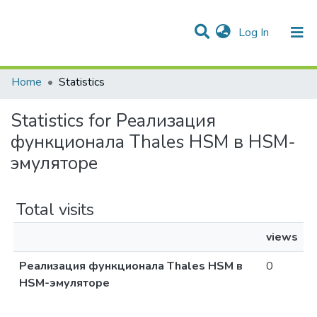
(current)
Log In
Communities & Collections
All of DSpace
Home
Statistics
Statistics for Реализация
функционала Thales HSM в HSM-
эмуляторе
Total visits
views
Реализация функционала Thales HSM в
0
HSM-эмуляторе