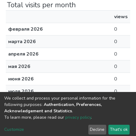
Total visits per month
views
февраля 2026
0
марта 2026
0
апреля 2026
0
мая 2026
0
июня 2026
0
июля 2026
0
We collect and process your personal information for the
августа 2026
0
following purposes:
Authentication, Preferences,
Acknowledgement and Statistics
.
To learn more, please read our
privacy policy
.
Customize
Decline
That's ok
DSpace software
copyright © 2002-2026
LYRASIS