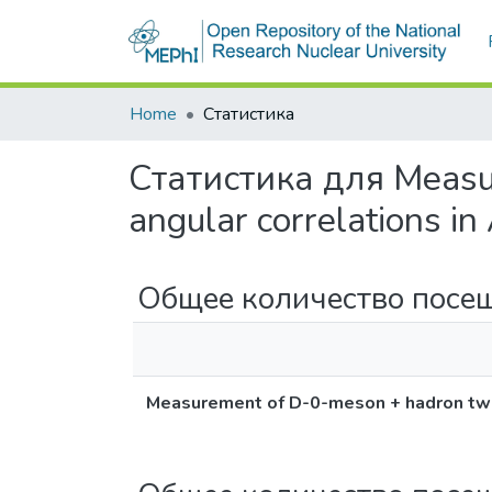
Communities & Collections
All of DSpace
Home
Statistics
Statistics for Measur
correlations in Au plus
Total visits
Measurement of D-0-meson + hadron two-d
Total visits per month