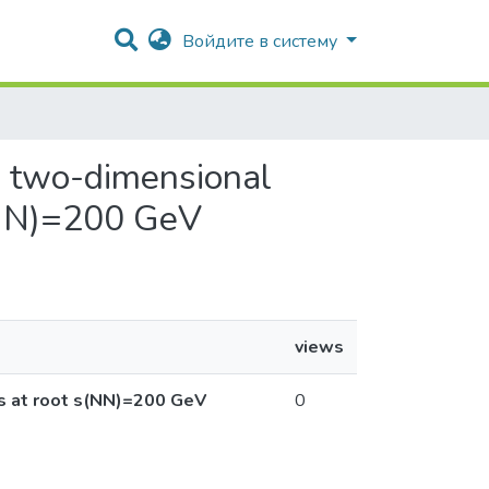
Log In
o-dimensional angular
0 GeV
views
s at root s(NN)=200 GeV
0