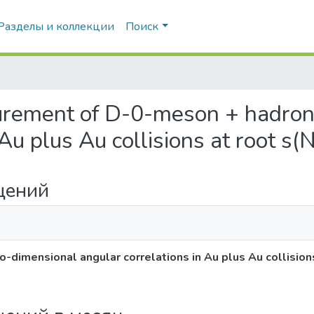
ement of D-0-meson + hadron tw
 Au collisions at root s(NN)=20
imensional angular correlations in Au plus Au collision