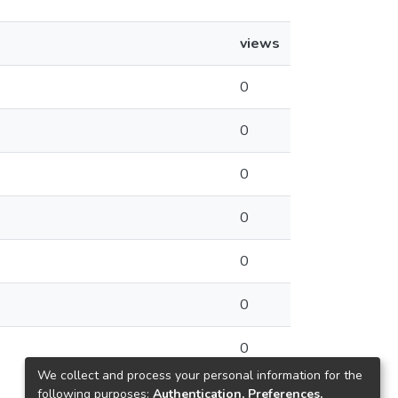
views
0
0
0
0
0
0
0
We collect and process your personal information for the
following purposes:
Authentication, Preferences,