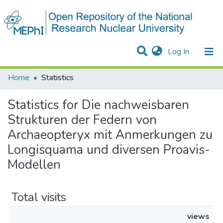
(current)
Log In
Communities & Collections
All of DSpace
Home
Statistics
Statistics for Die nachweisbaren
Strukturen der Federn von
Archaeopteryx mit Anmerkungen zu
Longisquama und diversen Proavis-
Modellen
Total visits
views