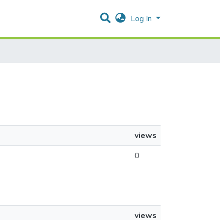
Log In
views
0
views