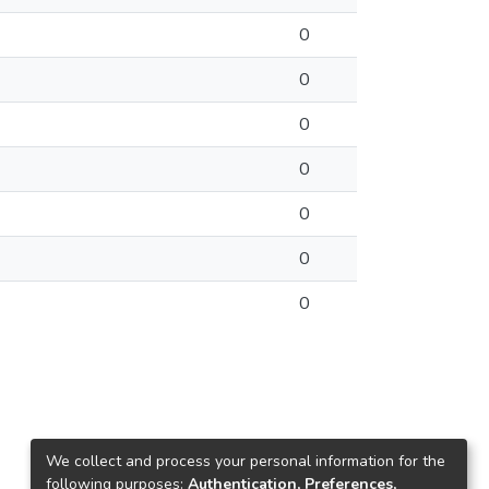
0
0
0
0
0
0
0
We collect and process your personal information for the
following purposes:
Authentication, Preferences,