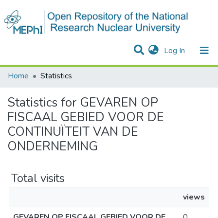
(current)
Log In
Communities & Collections
All of DSpace
Home
Statistics
Statistics for GEVAREN OP
FISCAAL GEBIED VOOR DE
CONTINUÏTEIT VAN DE
ONDERNEMING
Total visits
views
GEVAREN OP FISCAAL GEBIED VOOR DE
0