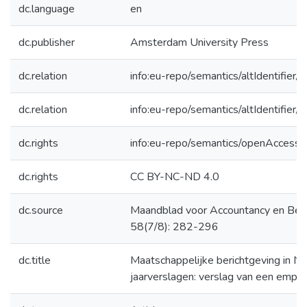
dc.language
en
dc.publisher
Amsterdam University Press
dc.relation
info:eu-repo/semantics/altIdentifie
dc.relation
info:eu-repo/semantics/altIdentifie
dc.rights
info:eu-repo/semantics/openAccess
dc.rights
CC BY-NC-ND 4.0
dc.source
Maandblad voor Accountancy en Bed
58(7/8): 282-296
dc.title
Maatschappelijke berichtgeving in Ne
jaarverslagen: verslag van een empir