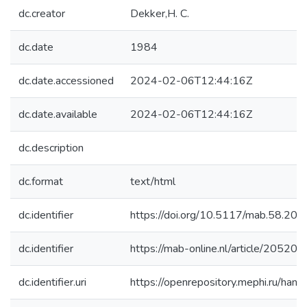
dc.creator
Dekker,H. C.
dc.date
1984
dc.date.accessioned
2024-02-06T12:44:16Z
dc.date.available
2024-02-06T12:44:16Z
dc.description
dc.format
text/html
dc.identifier
https://doi.org/10.5117/mab.58.20
dc.identifier
https://mab-online.nl/article/20520/
dc.identifier.uri
https://openrepository.mephi.ru/h