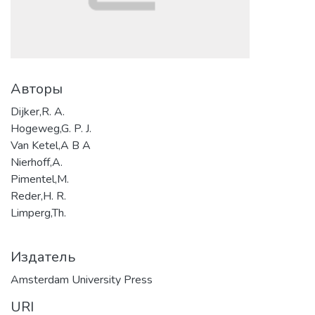
Авторы
Dijker,R. A.
Hogeweg,G. P. J.
Van Ketel,A B A
Nierhoff,A.
Pimentel,M.
Reder,H. R.
Limperg,Th.
Издатель
Amsterdam University Press
URI