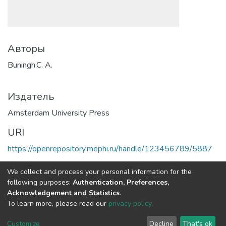
Авторы
Buningh,C. A.
Издатель
Amsterdam University Press
URI
https://openrepository.mephi.ru/handle/123456789/5887
Полная страница элемента
We collect and process your personal information for the
following purposes:
Authentication, Preferences,
Acknowledgement and Statistics
.
DSpace software
copyright © 2002-2026
LYRASIS
To learn more, please read our
privacy policy
.
Настройки
Политика
Соглашение с
Отправить
файлов
конфиденциальности
конечным
отзыв
Customize
Decline
That's ok