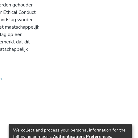
worden gehouden.
r Ethical Conduct
grondslag worden
het maatschappelijk
slag op een
emerkt dat dit
atschappelijk
6
We collect and process your personal information for the
following purposes:
Authentication, Preferences,