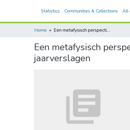
Statistics
Communities & Collections
All
Home
Een metafysisch perspectief op de verifi catie van maatschappelijke jaarverslagen
Een metafysisch perspec
jaarverslagen