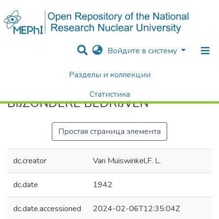
Войдите в систему
Разделы и коллекции
Home
BIJZONDERE BEDRIJVEN
Статистика
BIJZONDERE BEDRIJVEN
Поиск
Простая страница элемента
dc.creator
Van Muiswinkel,F. L.
dc.date
1942
dc.date.accessioned
2024-02-06T12:35:04Z