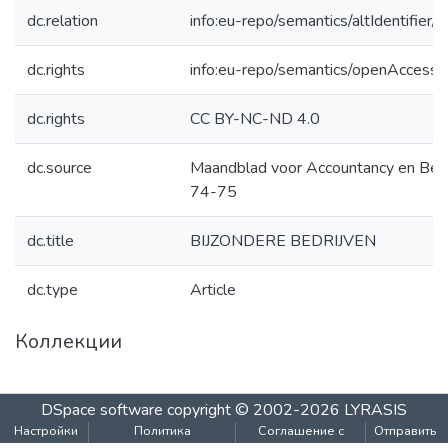
dc.relation
info:eu-repo/semantics/altIdentifie
dc.rights
info:eu-repo/semantics/openAccess
dc.rights
CC BY-NC-ND 4.0
dc.source
Maandblad voor Accountancy en Bedr
74-75
dc.title
BIJZONDERE BEDRIJVEN
dc.type
Article
Коллекции
DSpace software
copyright © 2002-2026
LYRASIS
Настройки
Политика
Соглашение с
Отправить