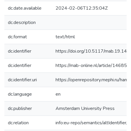
dc.date.available
2024-02-06T12:35:04Z
dc.description
dc.format
text/html
dc.identifier
https://doi.org/10.5117/mab.19.14
dc.identifier
https://mab-online.nl/article/14685/
dc.identifier.uri
https://openrepository.mephi.ru/h
dc.language
en
dc.publisher
Amsterdam University Press
dc.relation
info:eu-repo/semantics/altIdentifie