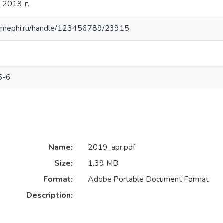
 2019 г.
ry.mephi.ru/handle/123456789/23915
5-6
Name:
2019_apr.pdf
Size:
1.39 MB
Format:
Adobe Portable Document Format
Description: