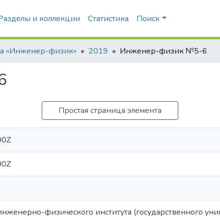
Разделы и коллекции
Статистика
Поиск
та «Инженер-физик»
2019
Инженер-физик №5-6
6
Простая страница элемента
00Z
00Z
инженерно-физического института (государственного унив