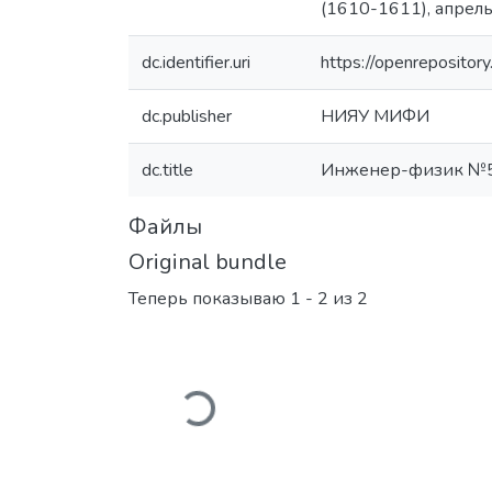
(1610-1611), апрель
dc.identifier.uri
https://openreposito
dc.publisher
НИЯУ МИФИ
dc.title
Инженер-физик №
Файлы
Original bundle
Теперь показываю
1 - 2 из 2
Загружается...