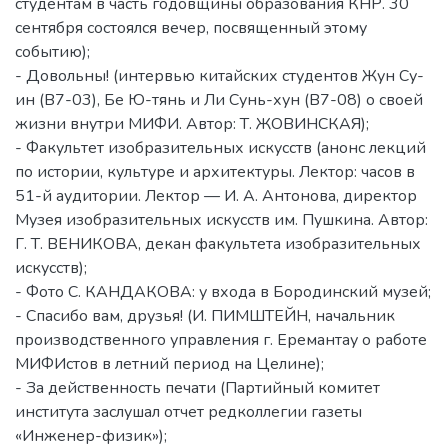
студентам в часть годовщины образования КНР. 30
сентября состоялся вечер, посвященный этому
событию);
- Довольны! (интервью китайских студентов Жун Су-
ин (В7-03), Бе Ю-тянь и Ли Сунь-хун (В7-08) о своей
жизни внутри МИФИ. Автор: Т. ЖОВИНСКАЯ);
- Факультет изобразительных искусств (анонс лекций
по истории, культуре и архитектуры. Лектор: часов в
51-й аудитории. Лектор — И. А. Антонова, директор
Музея изобразительных искусств им. Пушкина. Автор:
Г. Т. ВЕНИКОВА, декан факультета изобразительных
искусств);
- Фото С. КАНДАКОВА: у входа в Бородинский музей;
- Спасибо вам, друзья! (И. ПИМШТЕЙН, начальник
производственного управления г. Еремантау о работе
МИФИстов в летний период на Целине);
- За действенность печати (Партийный комитет
института заслушал отчет редколлегии газеты
«Инженер-физик»);