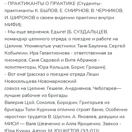
- ПРАКТИКАНТЫ О ПРАКТИКЕ (Студенты-
практиканты К. БЫЛОВ, Е. СМИРНОВ, В. ЧЕРНИКОВ,
И. ШИРОКОВ о своем видении практики внутри
МИФИ);
- Мы еще вернемся, Едыге! (Б. СУЗДАЛЬЦЕВ,
командир целиного отряда, о поездке и работе на
Целине. Упомянутые участники: Таня Баулина, Сергей
Кобылкин, Ира Галактионова - ответственная за
пионеров, Саня Садовой и Витя Абрамов -
политлекторы, Юра Кольцов, Борис Гришин);
- Вот она! (рассказ о поездке отряда Леши
Новосельцева Новомарковский
совхоз на Целине. Гешеле, Андриянов, Чеботарев—
лучшие рабочие из бригады
Валерия Цой. Соколов, Бородин, Григорьев из
бригады Толи Куркина отлично строят баню, Особенно
«яростно» трудятся В. Шустин, А. Яковлев, девушки из
МИСИ — Валя Шевченко и Алла Ярошенко. Завхоз -
Юра Кукин. Автор: М. ЮШКЕТОВ (ЭЗ-01));