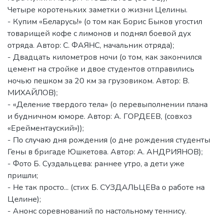
Четыре коротеньких заметки о жизни Целины.
- Купим «Беларусь!» (о том как Борис Быков угостил
товарищей кофе с лимонов и поднял боевой дух
отряда. Автор: С. ФАЯНС, начальник отряда);
- Двадцать километров ночи (о том, как закончился
цемент на стройке и двое студентов отправились
ночью пешком за 20 км за грузовиком. Автор: В.
МИХАЙЛОВ);
- «Деление твердого тела» (о перевыполнении плана
и будничном юморе. Автор: А. ГОРДЕЕВ, (совхоз
«Ерейментауский»));
- По случаю дня рождения (о дне рождения студенты
Гены в бригаде Юшкетова. Автор: А. АНДРИЯНОВ);
- Фото Б. Суздальцева: раннее утро, a дети уже
пришли;
- Не так просто... (стих Б. СУЗДАЛЬЦЕВа о работе на
Целине);
- Анонс соревнований по настольному теннису.