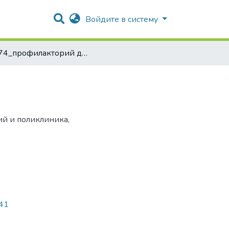
Войдите в систему
1974_профилакторий для сотрудников
й и поликлиника,
941