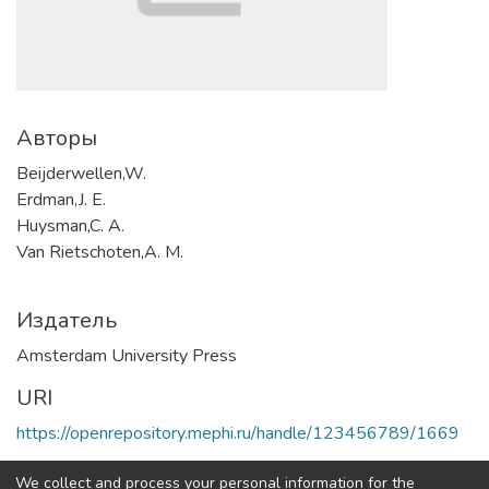
Авторы
Beijderwellen,W.
Erdman,J. E.
Huysman,C. A.
Van Rietschoten,A. M.
Издатель
Amsterdam University Press
URI
https://openrepository.mephi.ru/handle/123456789/1669
Полная страница элемента
We collect and process your personal information for the