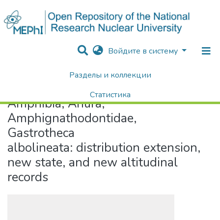
Войдите в систему
Разделы и коллекции
Home
Amphibia, Anura, Amphignathodontidae, Gastrotheca albolineata: distribution extension, new state, and new altitudinal records
Статистика
Amphibia, Anura,
Поиск
Amphignathodontidae,
Gastrotheca
albolineata: distribution extension,
new state, and new altitudinal
records